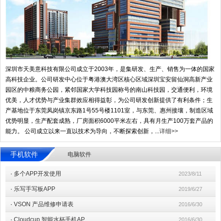
深圳市天美意科技有限公司成立于2003年，是集研发、生产、销售为一体的国家
高科技企业。公司研发中心位于粤港澳大湾区核心区域深圳宝安留仙洞高新产业
园区的中粮商务公园，紧邻国家大学科技园称号的南山科技园，交通便利，环境
优美，人才优势与产业集群效应相得益彰，为公司研发创新提供了有利条件；生
产基地位于东莞凤岗镇京东路1号55号楼1101室，与东莞、惠州接壤，制造区域
优势明显，生产配套成熟，厂房面积6000平米左右，具有月生产100万套产品的
能力。 公司成立以来一直以技术为导向，不断探索创新，...
详细>>
手机软件
电脑软件
·
多个APP开发使用
2023/8/11
·
乐写手写板APP
2019/6/27
·
VSON 产品维修申请表
2016/6/30
·
Cloudcup 智能水杯手机AP
2016/6/30