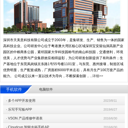
深圳市天美意科技有限公司成立于2003年，是集研发、生产、销售为一体的国家
高科技企业。公司研发中心位于粤港澳大湾区核心区域深圳宝安留仙洞高新产业
园区的中粮商务公园，紧邻国家大学科技园称号的南山科技园，交通便利，环境
优美，人才优势与产业集群效应相得益彰，为公司研发创新提供了有利条件；生
产基地位于东莞凤岗镇京东路1号55号楼1101室，与东莞、惠州接壤，制造区域
优势明显，生产配套成熟，厂房面积6000平米左右，具有月生产100万套产品的
能力。 公司成立以来一直以技术为导向，不断探索创新，...
详细>>
手机软件
电脑软件
·
多个APP开发使用
2023/8/11
·
乐写手写板APP
2019/6/27
·
VSON 产品维修申请表
2016/6/30
·
Cloudcup 智能水杯手机AP
2016/6/30