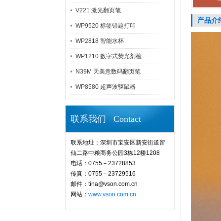
V221 激光翻页笔
产品介
WP9520 标签错题打印
WP2818 智能水杯
WP1210 数字式荧光剂检
N39M 天美意数码翻页笔
WP8580 超声波驱鼠器
联系我们 Contact
联系地址：深圳市宝安区新安街道留
仙二路中粮商务公园3栋12楼1208
电话：0755－23728853
传真：0755－23729516
邮件：tina@vson.com.cn
网站：
www.vson.com.cn